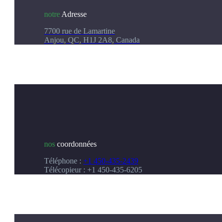
notre
Adresse
7700 rue de Lamartine
Anjou, QC, H1J 2A8, Canada
nos
coordonnées
Téléphone :
+1 450-435-2439
Télécopieur : +1 450-435-6205